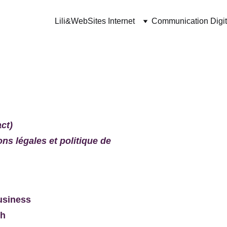
Lili&Web
Sites Internet
Communication Digit
SITE Restaurant
ct)
ns légales et politique de 
usiness
ch