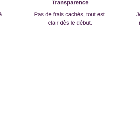
Transparence
à 
Pas de frais cachés, tout est 
J
clair dès le début.
Comment ça se passe 