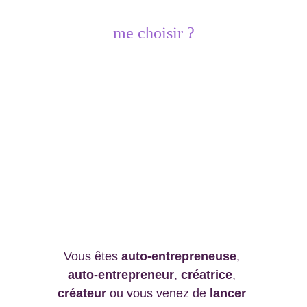
Pourquoi
me choisir ?
Comme vous, je suis entrepreneuse et je sais
combien confier son projet est important. Avec
plus de 6 ans d’expérience
, j’accompagne
chaque cliente avec
écoute, simplicité et
transparence
. Je crée des solutions qui vous
ressemblent, utiles et adaptées à votre
budget. Ici, vous n’êtes pas juste un client,
mais un vrai
partenaire
avec qui je construis
vos projets.
Vous êtes 
auto-entrepreneuse
, 
auto-entrepreneur
, 
créatrice
, 
créateur
 ou vous venez de 
lancer 