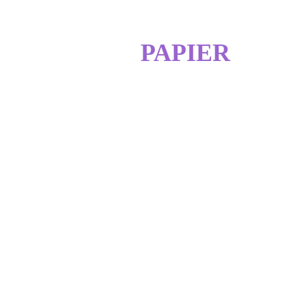
Com'
PAPIER
CREATION + IMPRESSION